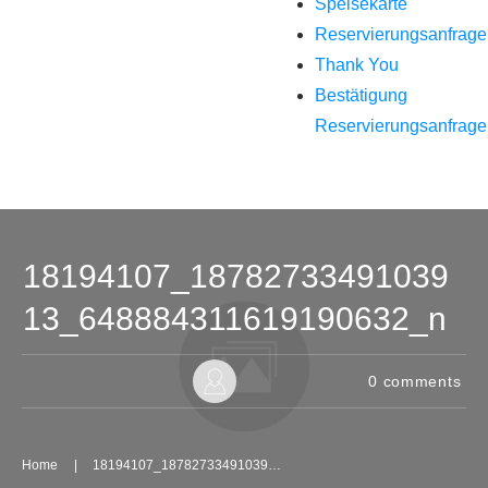
Speisekarte
Reservierungsanfrage
Thank You
Bestätigung
Reservierungsanfrage
18194107_18782733491039
13_648884311619190632_n
0
comments
Home
|
18194107_1878273349103913_648884311619190632_n