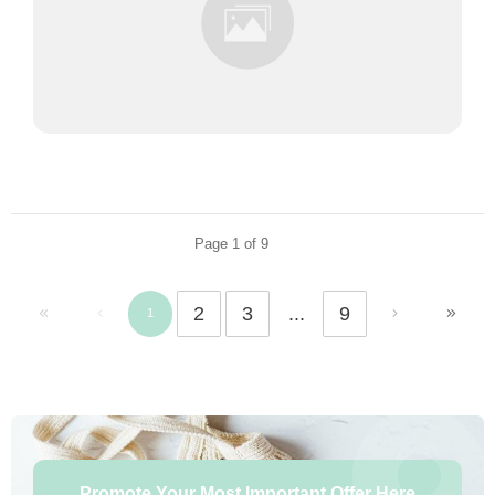
Page
1
of
9
2
3
...
9
1
Promote Your Most Important Offer Here