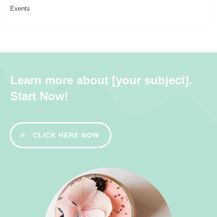
Events
Learn more about [your subject].
Start Now!
CLICK HERE NOW