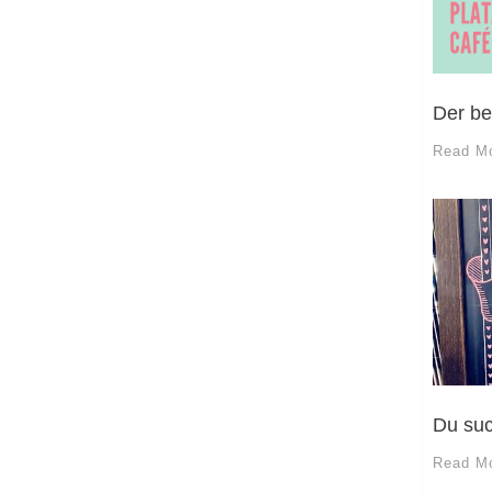
Der be
Read M
Du suc
Read M