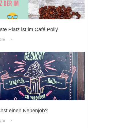
ste Platz ist im Café Polly
ore
hst einen Nebenjob?
ore