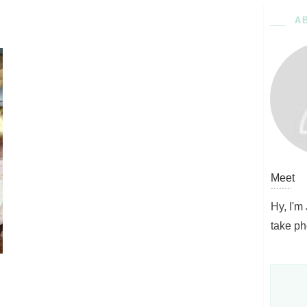
A
Meet
Hy, I'm
take ph